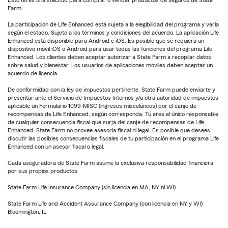
Esto no es una solicitud para comprar o vender productos de seguros de State
Farm.
La participación de Life Enhanced está sujeta a la elegibilidad del programa y varía
según el estado. Sujeto a los términos y condiciones del acuerdo. La aplicación Life
Enhanced está disponible para Android e iOS. Es posible que se requiera un
dispositivo móvil iOS o Android para usar todas las funciones del programa Life
Enhanced. Los clientes deben aceptar autorizar a State Farm a recopilar datos
sobre salud y bienestar. Los usuarios de aplicaciones móviles deben aceptar un
acuerdo de licencia.
De conformidad con la ley de impuestos pertinente, State Farm puede enviarte y
presentar ante el Servicio de Impuestos Internos y/u otra autoridad de impuestos
aplicable un Formulario 1099-MISC (ingresos misceláneos) por el canje de
recompensas de Life Enhanced, según corresponda. Tú eres el único responsable
de cualquier consecuencia fiscal que surja del canje de recompensas de Life
Enhanced. State Farm no provee asesoría fiscal ni legal. Es posible que desees
discutir las posibles consecuencias fiscales de tu participación en el programa Life
Enhanced con un asesor fiscal o legal.
Cada aseguradora de State Farm asume la exclusiva responsabilidad financiera
por sus propios productos.
State Farm Life Insurance Company (sin licencia en MA, NY ni WI)
State Farm Life and Accident Assurance Company (con licencia en NY y WI)
Bloomington, IL