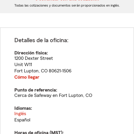
dígitos
dígitos
Todas las cotizaciones y documentos serán proporcionados en inglés.
Detalles de la oficina:
Dirección física:
1200 Dexter Street
Unit W11
Fort Lupton
,
CO
80621-1506
Cómo llegar
Punto de referencia:
Cerca de Safeway en Fort Lupton, CO
Idiomas:
Inglés
Español
Horas de oficina (
MST
):