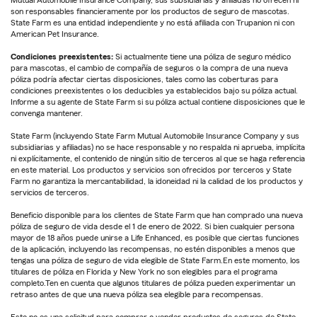
Mutual Automobile Insurance Company, sus subsidiarias y afiliadas no ofrecen ni
son responsables financieramente por los productos de seguro de mascotas.
State Farm es una entidad independiente y no está afiliada con Trupanion ni con
American Pet Insurance.
Condiciones preexistentes:
Si actualmente tiene una póliza de seguro médico
para mascotas, el cambio de compañía de seguros o la compra de una nueva
póliza podría afectar ciertas disposiciones, tales como las coberturas para
condiciones preexistentes o los deducibles ya establecidos bajo su póliza actual.
Informe a su agente de State Farm si su póliza actual contiene disposiciones que le
convenga mantener.
State Farm (incluyendo State Farm Mutual Automobile Insurance Company y sus
subsidiarias y afiliadas) no se hace responsable y no respalda ni aprueba, implícita
ni explícitamente, el contenido de ningún sitio de terceros al que se haga referencia
en este material. Los productos y servicios son ofrecidos por terceros y State
Farm no garantiza la mercantabilidad, la idoneidad ni la calidad de los productos y
servicios de terceros.
Beneficio disponible para los clientes de State Farm que han comprado una nueva
póliza de seguro de vida desde el 1 de enero de 2022. Si bien cualquier persona
mayor de 18 años puede unirse a Life Enhanced, es posible que ciertas funciones
de la aplicación, incluyendo las recompensas, no estén disponibles a menos que
tengas una póliza de seguro de vida elegible de State Farm.En este momento, los
titulares de póliza en Florida y New York no son elegibles para el programa
completo.Ten en cuenta que algunos titulares de póliza pueden experimentar un
retraso antes de que una nueva póliza sea elegible para recompensas.