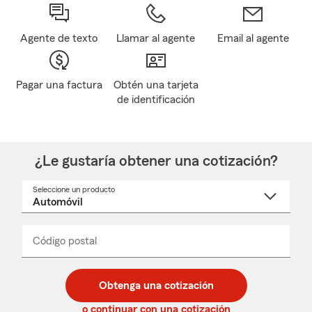
Agente de texto
Llamar al agente
Email al agente
Pagar una factura
Obtén una tarjeta
de identificación
¿Le gustaría obtener una cotización?
Seleccione un producto
Seleccione
un
nombre
de
producto
del
Código postal
Ingresa
Ingresa
_____
menú
un
un
desplegable
código
código
postal
postal
Obtenga una cotización
de
de
5
5
o continuar con una cotización