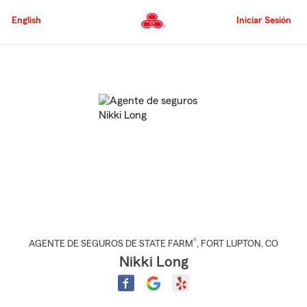
Pasar
al
English
Iniciar Sesión
contenido
principal
Comienzo
del
contenido
principal
®
AGENTE DE SEGUROS DE STATE FARM
,
FORT LUPTON
, CO
Nikki Long